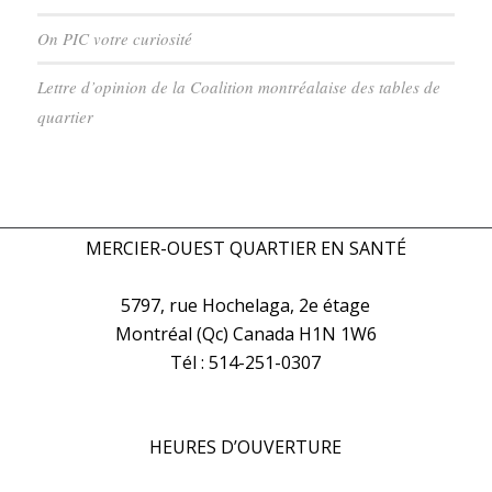
On PIC votre curiosité
Lettre d’opinion de la Coalition montréalaise des tables de
quartier
MERCIER-OUEST QUARTIER EN SANTÉ
5797, rue Hochelaga, 2e étage
Montréal (Qc) Canada H1N 1W6
Tél : 514-251-0307
HEURES D’OUVERTURE