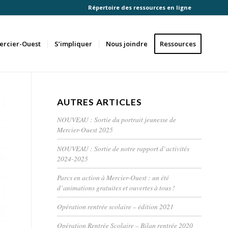
Répertoire des ressources en ligne
ercier-Ouest
S’impliquer
Nous joindre
Ressources
AUTRES ARTICLES
NOUVEAU : Sortie du portrait jeunesse de
Mercier-Ouest 2025
NOUVEAU : Sortie de notre rapport d’activités
2024-2025
Parcs en action à Mercier-Ouest : un été
d’animations gratuites et ouvertes à tous !
Opération rentrée scolaire – édition 2021
Opération Rentrée Scolaire – Bilan rentrée 2020