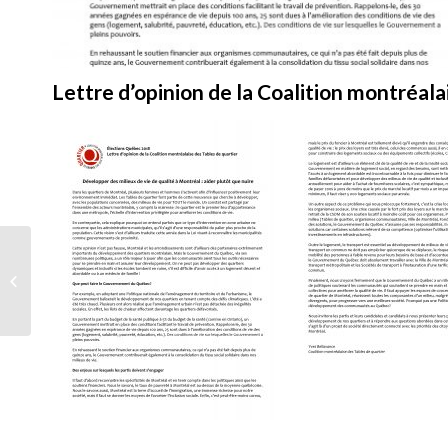
Lettre d’opinion de la Coalition montréala
Boîte spontanée
hivernale – Se
procurer une clé