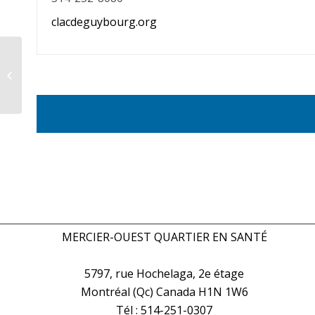
clacdeguybourg.org
Navigation
Navigation
de
de
la
la
liste
liste
des
des
Évènements
Évènements
MERCIER-OUEST QUARTIER EN SANTÉ
5797, rue Hochelaga, 2e étage
Montréal (Qc) Canada H1N 1W6
Tél : 514-251-0307