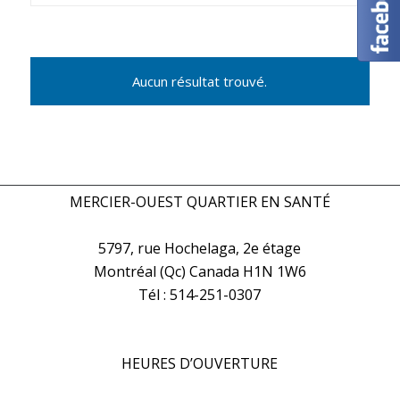
Aucun résultat trouvé.
Navigation
de
la
liste
MERCIER-OUEST QUARTIER EN SANTÉ
des
Évènements
5797, rue Hochelaga, 2e étage
Montréal (Qc) Canada H1N 1W6
Tél : 514-251-0307
HEURES D’OUVERTURE