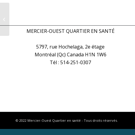
MOQS et Solidarité Mercier-Est
MERCIER-OUEST QUARTIER EN SANTÉ
5797, rue Hochelaga, 2e étage
Montréal (Qc) Canada H1N 1W6
Tél : 514-251-0307
© 2022 Mercier-Ouest Quartier en santé - Tous droits réservés.