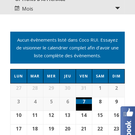
Navigation
de
de
Mois
vues
vues
Évènement
Évènements
Aucun évènements listé dans Coco RUI. Essayez
de visionner le calendrier complet afin d’avoir une
liste complète des évènements.
Calendrier
LUN
MAR
MER
JEU
VEN
SAM
DIM
de
Calendrier
27
28
29
30
31
1
2
Évènements
de
3
4
5
6
7
8
9
Évènements
10
11
12
13
14
15
16
17
18
19
20
21
22
23